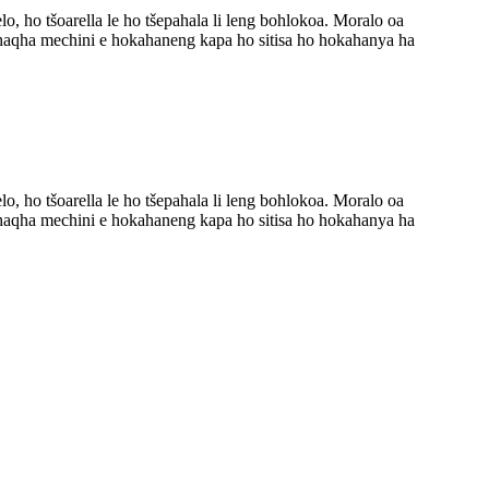
, ho tšoarella le ho tšepahala li leng bohlokoa. Moralo oa
 ho qhaqha mechini e hokahaneng kapa ho sitisa ho hokahanya ha
, ho tšoarella le ho tšepahala li leng bohlokoa. Moralo oa
 ho qhaqha mechini e hokahaneng kapa ho sitisa ho hokahanya ha