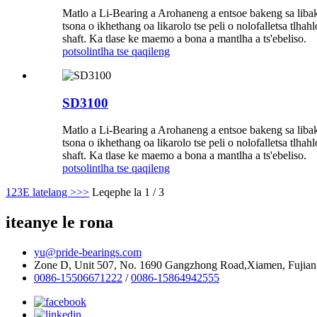
Matlo a Li-Bearing a Arohaneng a entsoe bakeng sa libaka
tsona o ikhethang oa likarolo tse peli o nolofalletsa tlh
shaft. Ka tlase ke maemo a bona a mantlha a ts'ebeliso.
potso
lintlha tse qaqileng
SD3100
Matlo a Li-Bearing a Arohaneng a entsoe bakeng sa libaka
tsona o ikhethang oa likarolo tse peli o nolofalletsa tlh
shaft. Ka tlase ke maemo a bona a mantlha a ts'ebeliso.
potso
lintlha tse qaqileng
1
2
3
E latelang >
>>
Leqephe la 1 / 3
iteanye le rona
yu@pride-bearings.com
Zone D, Unit 507, No. 1690 Gangzhong Road,Xiamen, Fujian
0086-15506671222
/
0086-15864942555