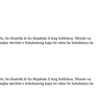
, ho tšoarella le ho tšepahala li leng bohlokoa. Moralo oa
 ho qhaqha mechini e hokahaneng kapa ho sitisa ho hokahanya ha
, ho tšoarella le ho tšepahala li leng bohlokoa. Moralo oa
 ho qhaqha mechini e hokahaneng kapa ho sitisa ho hokahanya ha