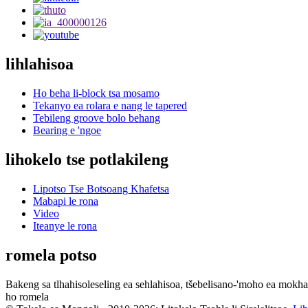
lihlahisoa
Ho beha li-block tsa mosamo
Tekanyo ea rolara e nang le tapered
Tebileng groove bolo behang
Bearing e 'ngoe
lihokelo tse potlakileng
Lipotso Tse Botsoang Khafetsa
Mabapi le rona
Video
Iteanye le rona
romela potso
Bakeng sa tlhahisoleseling ea sehlahisoa, tšebelisano-'moho ea mokhatl
ho romela