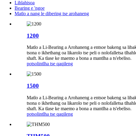
Lihlahisoa
Bearing e 'ngoe
Matlo a nang le dibering tse arohaneng
1200
Matlo a Li-Bearing a Arohaneng a entsoe bakeng sa libaka
tsona o ikhethang oa likarolo tse peli o nolofalletsa tlh
shaft. Ka tlase ke maemo a bona a mantlha a ts'ebeliso.
potso
lintlha tse qaqileng
1500
Matlo a Li-Bearing a Arohaneng a entsoe bakeng sa libaka
tsona o ikhethang oa likarolo tse peli o nolofalletsa tlh
shaft. Ka tlase ke maemo a bona a mantlha a ts'ebeliso.
potso
lintlha tse qaqileng