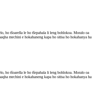
, ho tšoarella le ho tšepahala li leng bohlokoa. Moralo oa
 ho qhaqha mechini e hokahaneng kapa ho sitisa ho hokahanya ha
, ho tšoarella le ho tšepahala li leng bohlokoa. Moralo oa
 ho qhaqha mechini e hokahaneng kapa ho sitisa ho hokahanya ha