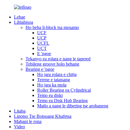
Lehae
Lihlahisoa
Ho beha li-block tsa mosamo
UCF
UCP
UCFL
UCT
E 'ngoe
Tekanyo ea rolara e nang le tapered
Tebileng groove bolo behang
Bearing e 'ngoe
Ho jara rolara e chitja
Terene e tataisang
Ho jara ka mola
Roller Bearing ea Cylindrical
Temo ea diski
Temo ea Disk Hub Bearing
Matlo a nang le dibering tse arohaneng
Litaba
Lipotso Tse Botsoang Khafetsa
Mabapi le rona
Video