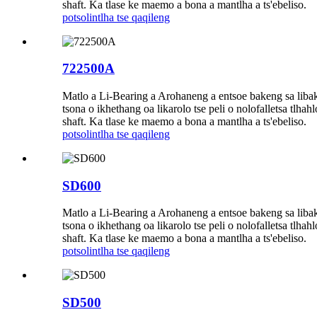
shaft. Ka tlase ke maemo a bona a mantlha a ts'ebeliso.
potso
lintlha tse qaqileng
722500A
Matlo a Li-Bearing a Arohaneng a entsoe bakeng sa libaka
tsona o ikhethang oa likarolo tse peli o nolofalletsa tlh
shaft. Ka tlase ke maemo a bona a mantlha a ts'ebeliso.
potso
lintlha tse qaqileng
SD600
Matlo a Li-Bearing a Arohaneng a entsoe bakeng sa libaka
tsona o ikhethang oa likarolo tse peli o nolofalletsa tlh
shaft. Ka tlase ke maemo a bona a mantlha a ts'ebeliso.
potso
lintlha tse qaqileng
SD500