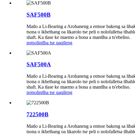
SAF500B
Matlo a Li-Bearing a Arohaneng a entsoe bakeng sa libaka
tsona o ikhethang oa likarolo tse peli o nolofalletsa tlh
shaft. Ka tlase ke maemo a bona a mantlha a ts'ebeliso.
potso
lintlha tse qaqileng
SAF500A
Matlo a Li-Bearing a Arohaneng a entsoe bakeng sa libaka
tsona o ikhethang oa likarolo tse peli o nolofalletsa tlh
shaft. Ka tlase ke maemo a bona a mantlha a ts'ebeliso.
potso
lintlha tse qaqileng
722500B
Matlo a Li-Bearing a Arohaneng a entsoe bakeng sa libaka
tsona o ikhethang oa likarolo tse peli o nolofalletsa tlh